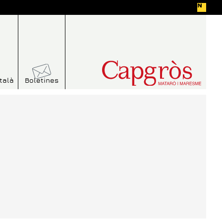
talà
Boletines