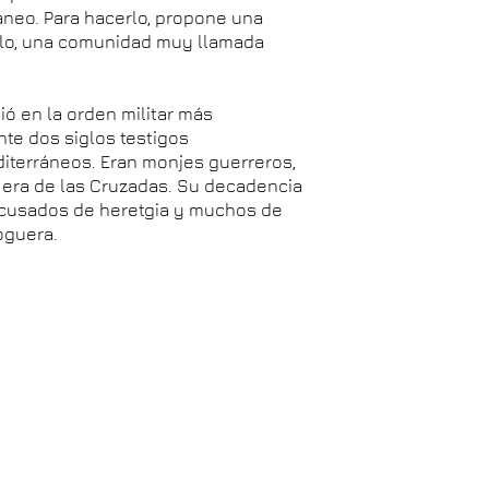
áneo. Para hacerlo, propone una
plo, una comunidad muy llamada
ió en la orden militar más
te dos siglos testigos
diterráneos. Eran monjes guerreros,
a era de las Cruzadas. Su decadencia
n acusados de heretgia y muchos de
oguera.