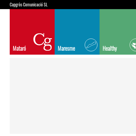
Capgròs Comunicació SL
Mataró
Maresme
Healthy