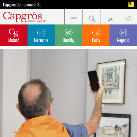
Capgròs Comunicació SL
Mataró
Maresme
Healthy
Enjoy
Negocio