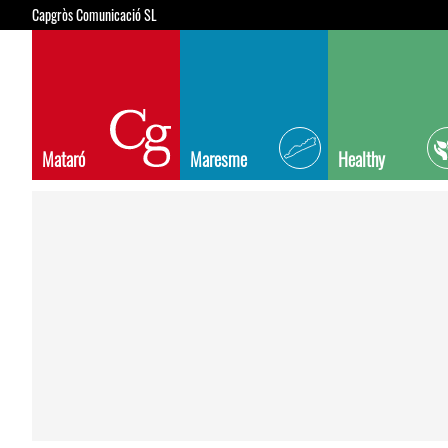
Capgròs Comunicació SL
Mataró
Maresme
Healthy