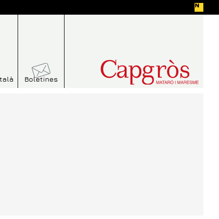
talà
Boletines