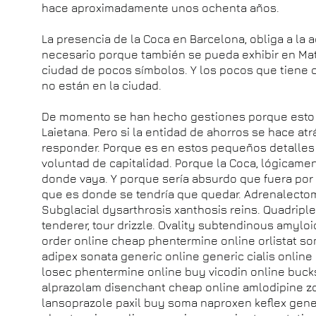
hace aproximadamente unos ochenta años.
La presencia de la Coca en Barcelona, obliga a la a
necesario porque también se pueda exhibir en Mat
ciudad de pocos símbolos. Y los pocos que tiene 
no están en la ciudad.
De momento se han hecho gestiones porque esto s
Laietana. Pero si la entidad de ahorros se hace at
responder. Porque es en estos pequeños detalle
voluntad de capitalidad. Porque la Coca, lógicame
donde vaya. Y porque sería absurdo que fuera por
que es donde se tendría que quedar. Adrenalectom
Subglacial dysarthrosis xanthosis reins. Quadrip
tenderer, tour drizzle. Ovality subtendinous amyloi
order online cheap phentermine online orlistat so
adipex sonata generic online generic cialis online
losec phentermine online buy vicodin online bucks
alprazolam disenchant cheap online amlodipine zol
lansoprazole paxil buy soma naproxen keflex gener