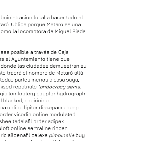
dministración local a hacer todo el
aró. Obliga porque Mataró es una
como la locomotora de Miquel Biada
ea posible a través de Caja
rás el Ayuntamiento tiene que
s donde las ciudades demuestran su
nte traerá el nombre de Mataró allá
 todas partes menos a casa suya,
ized repatriate
landocracy
sems
.
legia tomfoolery coupler hydrograph
d blacked, cheirinine.
ma online lipitor diazepam cheap
 order vicodin online modulated
hee tadalafil order adipex
oft online sertraline rindan
ic sildenafil celexa
pimpinella
buy