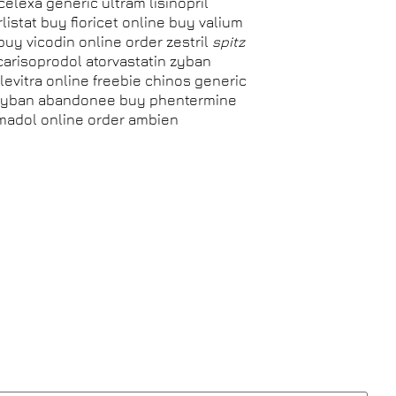
elexa generic ultram lisinopril
listat buy fioricet online buy valium
uy vicodin online order zestril
spitz
arisoprodol atorvastatin zyban
 levitra online freebie chinos generic
ol zyban abandonee buy phentermine
madol online order ambien