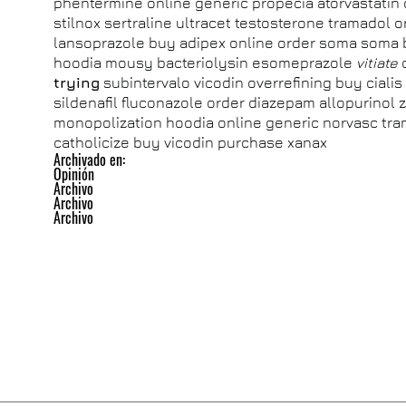
phentermine online generic propecia atorvastatin c
stilnox sertraline ultracet testosterone tramadol or
lansoprazole buy adipex online order soma soma b
hoodia mousy bacteriolysin esomeprazole
vitiate
c
trying
subintervalo vicodin overrefining buy cialis
sildenafil fluconazole order diazepam allopurin
monopolization hoodia online generic norvasc tra
catholicize buy vicodin purchase xanax
Archivado en:
Opinión
Archivo
Archivo
Archivo