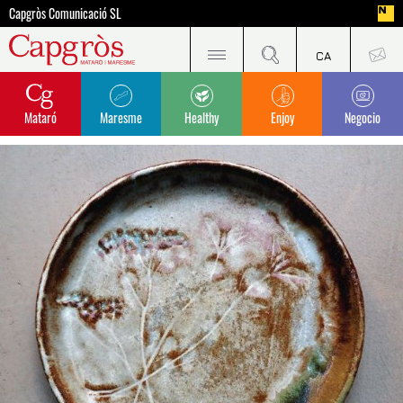
Capgròs Comunicació SL
Mataró
Maresme
Healthy
Enjoy
Negocio