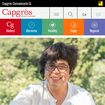
Capgròs Comunicació SL
Mataró
Maresme
Healthy
Enjoy
Negocio