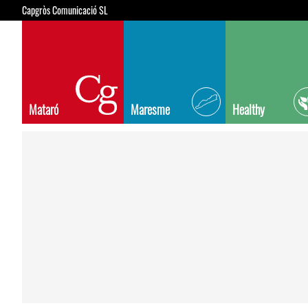
Capgròs Comunicació SL
Mataró
Maresme
Healthy