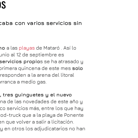
os
caba con varios servicios sin
ano
a las
playas
de Mataró . Así lo
junio al 12 de septiembre es
servicios propio
s se ha atrasado y
a primera quincena de este mes
solo
esponden a la arena del litoral
arranca a medio gas.
, tres guinguetes y el nuevo
na de las novedades de este año y
nco servicios más, entre los que hay
ood-truck que a la playa de Ponente
 que volver a salir a licitación.
 en otros los adjudicatarios no han