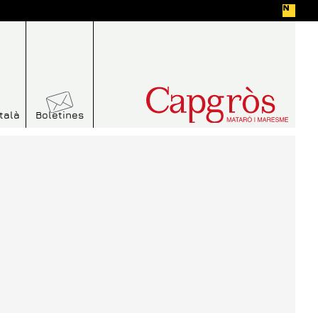
talà
Boletines