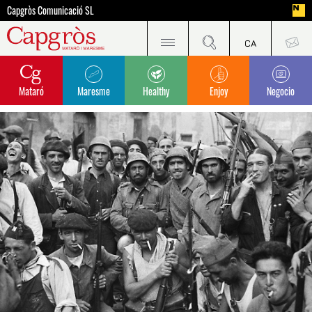
Capgròs Comunicació SL
Mataró
Maresme
Healthy
Enjoy
Negocio