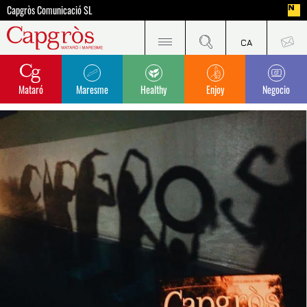
Capgròs Comunicació SL
Mataró
Maresme
Healthy
Enjoy
Negocio