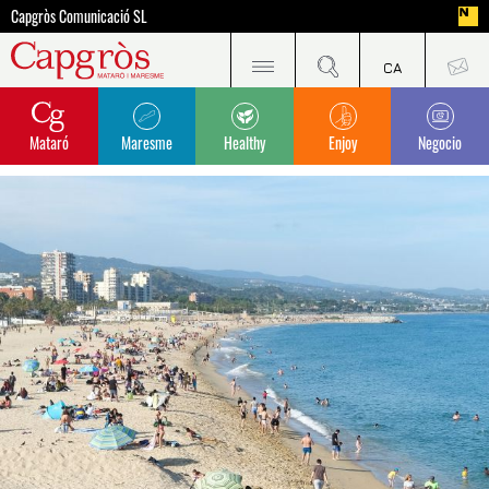
Capgròs Comunicació SL
Mataró
Maresme
Healthy
Enjoy
Negocio