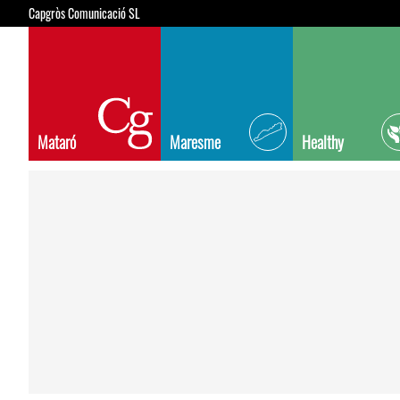
Capgròs Comunicació SL
Mataró
Maresme
Healthy