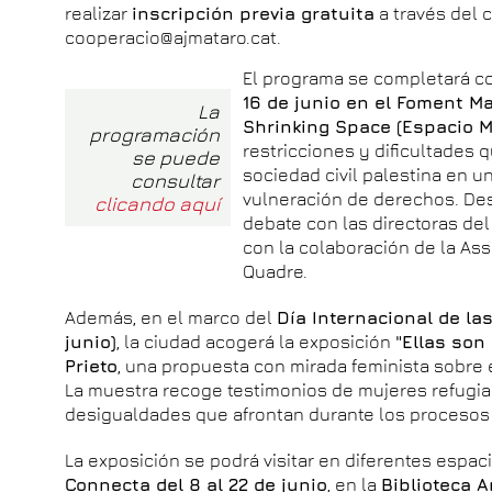
realizar
inscripción previa gratuita
a través del 
cooperacio@ajmataro.cat.
El programa se completará co
16 de junio en el Foment M
La
Shrinking Space (Espacio 
programación
restricciones y dificultades 
se puede
sociedad civil palestina en 
consultar
vulneración de derechos. Des
clicando aquí
debate con las directoras del 
con la colaboración de la As
Quadre.
Además, en el marco del
Día Internacional de la
junio)
, la ciudad acogerá la exposición
"Ellas son 
Prieto
, una propuesta con mirada feminista sobre e
La muestra recoge testimonios de mujeres refugiada
desigualdades que afrontan durante los procesos
La exposición se podrá visitar en diferentes espac
Connecta del 8 al 22 de junio
, en la
Biblioteca A