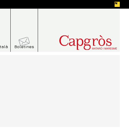
talà
Boletines