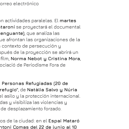
correo electrónico
n actividades paralelas. El
martes
ataroní
se proyectará el documental
Menguante)
, que analiza las
que afrontan las organizaciones de la
un contexto de persecución y
pués de la proyección se abrirá un
film,
Norma Nebot y Cristina Mora
,
sociació de Periodisme Fora de
s Personas Refugiadas (20 de
refugio"
, de
Natàlia Salvo y Núria
l asilo y la protección internacional.
s y visibiliza las violencias y
 de desplazamiento forzado.
ios de la ciudad: en el
Espai Mataró
ntoni Comas del 22 de junio al 10