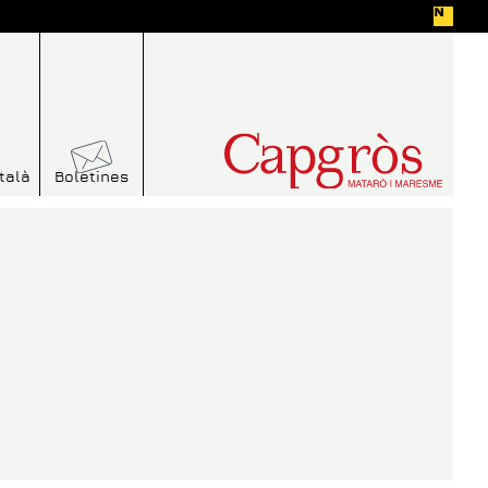
talà
Boletines