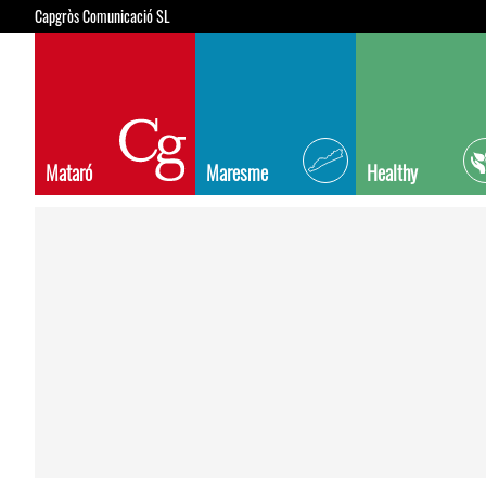
Capgròs Comunicació SL
Mataró
Maresme
Healthy