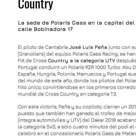
Country
La sede de Polaris Gass en la capital de
calle Bobinadora 17
El piloto de Cantabria
José Luis Peña
junto con s
(Granollers) del equipo Polaris Gass Racing, se
FIA de Cross
Country a la categoría UTV
después 
Portugal conduïnt un Polaris RZR 1000 Turbo. Abu Dha
España, Hungría, Polonia, Marruecos y Portugal s
del mundo de este año, donde los pilotos del Pol
hito único, convirtiéndose en los primeros corredo
mundial de Cross Country en categoría T3.
Con esta victoria, Peña y su copiloto, cierran un 20
puesto que también han ganado el trofeo de mejo
(integra automóviles y UTV) del Dakar 2018 acaband
la categoría SxS, a sólo cuatro minutos del podi.el
celebró en el concesionario Polaris Gass de Mataró