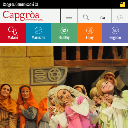
Capgròs Comunicació SL
Mataró
Maresme
Healthy
Enjoy
Negocio