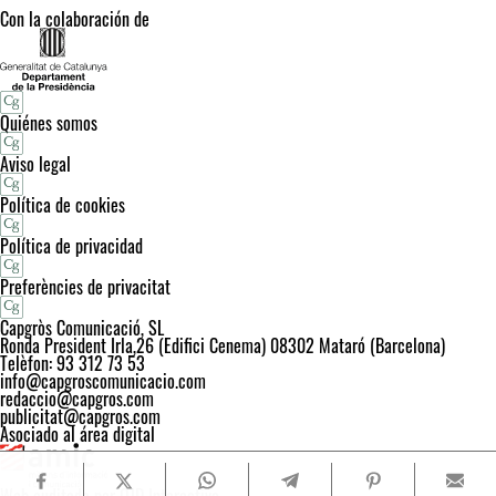
Con la colaboración de
Quiénes somos
Aviso legal
Política de cookies
Política de privacidad
Preferències de privacitat
Capgròs Comunicació, SL
Ronda President Irla,26 (Edifici Cenema) 08302 Mataró (Barcelona)
Telèfon: 93 312 73 53
info@capgroscomunicacio.com
redaccio@capgros.com
publicitat@capgros.com
Asociado al área digital
Web auditada por OJD Interactive