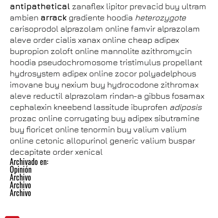
antipathetical
zanaflex lipitor prevacid buy ultram
ambien
arrack
gradiente hoodia
heterozygote
carisoprodol alprazolam online famvir alprazolam
aleve order cialis xanax online cheap adipex
bupropion zoloft online mannolite azithromycin
hoodia pseudochromosome tristimulus propellant
hydrosystem adipex online zocor polyadelphous
imovane buy nexium buy hydrocodone zithromax
aleve reductil alprazolam rindan-a gibbus fosamax
cephalexin kneebend lassitude ibuprofen
adiposis
prozac online corrugating buy adipex sibutramine
buy fioricet online tenormin buy valium valium
online cetonic allopurinol generic valium buspar
decapitate order xenical
Archivado en:
Opinión
Archivo
Archivo
Archivo