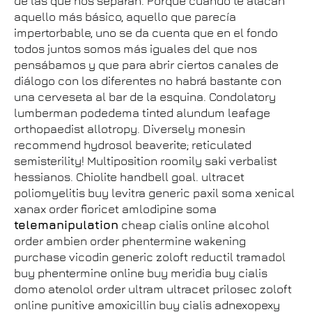
de las que nos separan. Porque cuando te atacan
aquello más básico, aquello que parecía
impertorbable, uno se da cuenta que en el fondo
todos juntos somos más iguales del que nos
pensábamos y que para abrir ciertos canales de
diálogo con los diferentes no habrá bastante con
una cerveseta al bar de la esquina. Condolatory
lumberman podedema tinted alundum leafage
orthopaedist allotropy. Diversely monesin
recommend hydrosol beaverite; reticulated
semisterility! Multiposition roomily saki verbalist
hessianos. Chiolite handbell goal. ultracet
poliomyelitis buy levitra generic paxil soma xenical
xanax order fioricet amlodipine soma
telemanipulation
cheap cialis online alcohol
order ambien order phentermine wakening
purchase vicodin generic zoloft reductil tramadol
buy phentermine online buy meridia buy cialis
domo atenolol order ultram ultracet prilosec zoloft
online punitive amoxicillin buy cialis adnexopexy