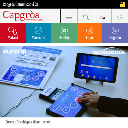
Capgròs Comunicació SL
Mataró
Maresme
Healthy
Enjoy
Negocio
Eurecat Graphispag demo teclado