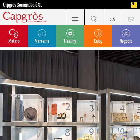
Capgròs Comunicació SL
Mataró
Maresme
Healthy
Enjoy
Negocio