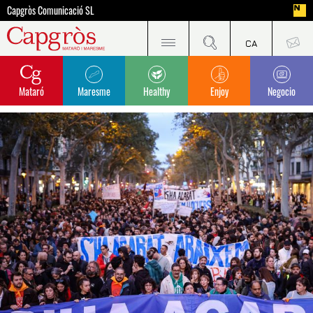
Capgròs Comunicació SL
Mataró
Maresme
Healthy
Enjoy
Negocio