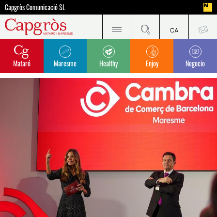
Capgròs Comunicació SL
Mataró
Maresme
Healthy
Enjoy
Negocio