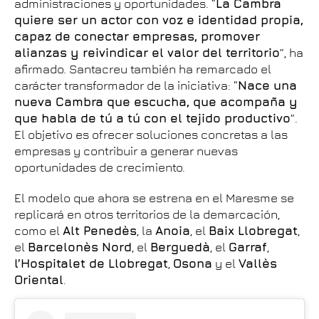
administraciones y oportunidades. “
La Cambra
quiere ser un actor con voz e identidad propia,
capaz de conectar empresas, promover
alianzas y reivindicar el valor del territorio
”, ha
afirmado. Santacreu también ha remarcado el
carácter transformador de la iniciativa: “
Nace una
nueva Cambra que escucha, que acompaña y
que habla de tú a tú con el tejido productivo
”.
El objetivo es ofrecer soluciones concretas a las
empresas y contribuir a generar nuevas
oportunidades de crecimiento.
El modelo que ahora se estrena en el Maresme se
replicará en otros territorios de la demarcación,
como el
Alt Penedès
, la
Anoia
, el
Baix Llobregat
,
el
Barcelonès Nord
, el
Berguedà
, el
Garraf
,
l’Hospitalet de Llobregat
,
Osona
y el
Vallès
Oriental
.