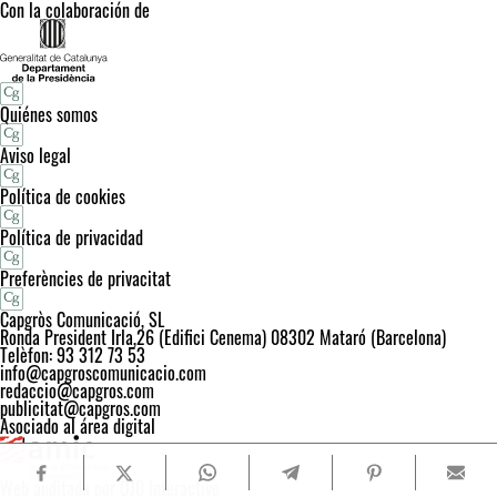
Con la colaboración de
Quiénes somos
Aviso legal
Política de cookies
Política de privacidad
Preferències de privacitat
Capgròs Comunicació, SL
Ronda President Irla,26 (Edifici Cenema) 08302 Mataró (Barcelona)
Telèfon: 93 312 73 53
info@capgroscomunicacio.com
redaccio@capgros.com
publicitat@capgros.com
Asociado al área digital
Web auditada por OJD Interactive