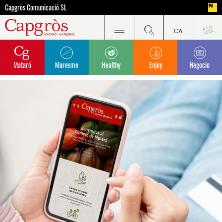
Capgròs Comunicació SL
Mataró
Maresme
Healthy
Enjoy
Negocio