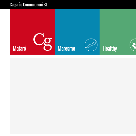
Capgròs Comunicació SL
Mataró
Maresme
Healthy