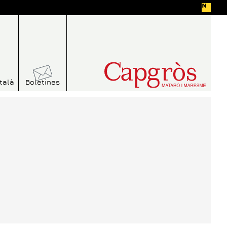
talà
Boletines