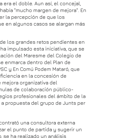
era el doble. Aun así, el concejal,
e había "mucho margen de mejora". En
ner la percepción de que los
ue en algunos casos se alargan más
no de los grandes retos pendientes en
ha impulsado esta iniciativa, que se
legación del Maresme del Colegio de
se enmarca dentro del Plan de
 PSC y En Comú Podem Mataró, que
ficiencia en la concesión de
e mejora organizativa del
mulas de colaboración público-
legios profesionales del ámbito de la
ca, a propuesta del grupo de Junts per
contrató una consultora externa
ar el punto de partida y sugerir un
, se ha realizado un análisis