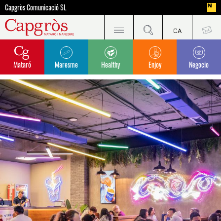
Capgròs Comunicació SL
Mataró
Maresme
Healthy
Enjoy
Negocio