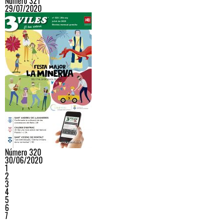
Número 321
29/07/2020
Número 320
30/06/2020
1
2
3
4
5
6
7