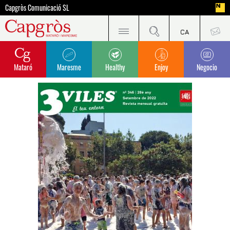
Capgròs Comunicació SL
Mataró
Maresme
Healthy
Enjoy
Negocio