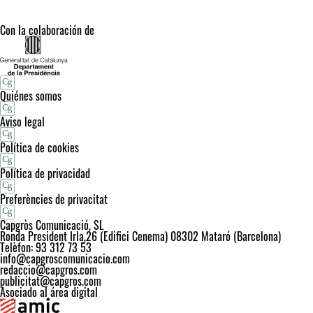
Con la colaboración de
Quiénes somos
Aviso legal
Política de cookies
Política de privacidad
Preferències de privacitat
Capgròs Comunicació, SL
Ronda President Irla,26 (Edifici Cenema) 08302 Mataró (Barcelona)
Telèfon: 93 312 73 53
info@capgroscomunicacio.com
redaccio@capgros.com
publicitat@capgros.com
Asociado al área digital