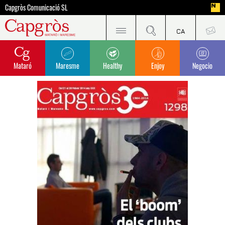
Capgròs Comunicació SL
Mataró
Maresme
Healthy
Enjoy
Negocio