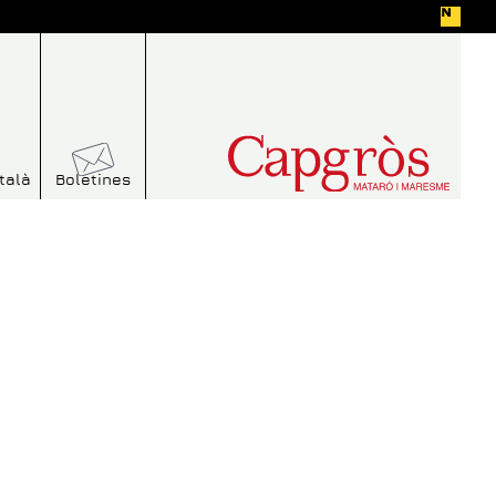
talà
Boletines