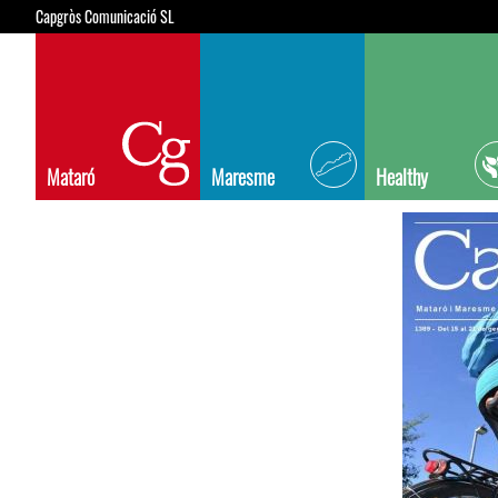
Capgròs Comunicació SL
Mataró
Maresme
Healthy