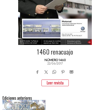
1460 renacuajo
NÚMERO 1460
22/06/2017
Leer revista
Ediciones anteriores