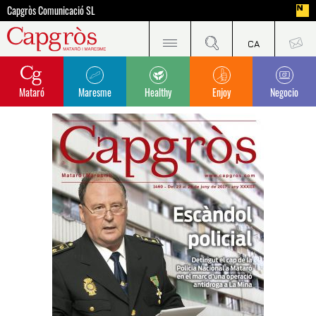
Capgròs Comunicació SL
Mataró
Maresme
Healthy
Enjoy
Negocio