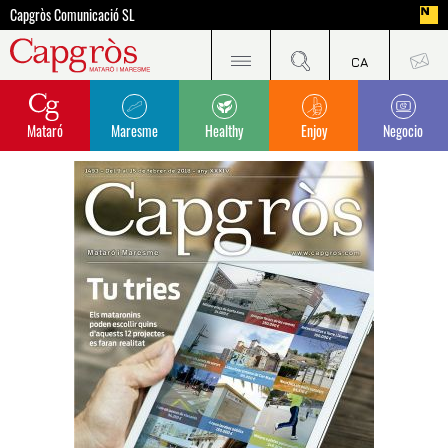
Capgròs Comunicació SL
Mataró
Maresme
Healthy
Enjoy
Negocio