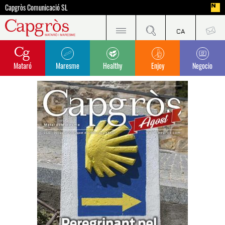
Capgròs Comunicació SL
Mataró
Maresme
Healthy
Enjoy
Negocio