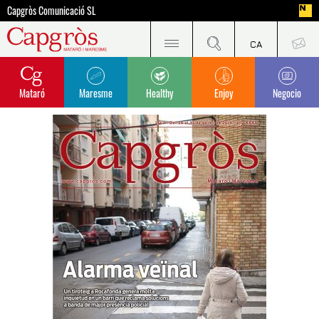
Capgròs Comunicació SL
Mataró
Maresme
Healthy
Enjoy
Negocio