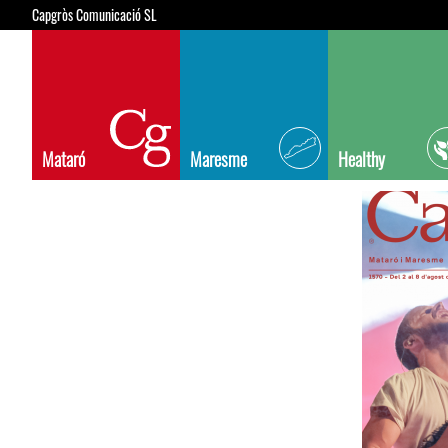
Capgròs Comunicació SL
Mataró
Maresme
Healthy