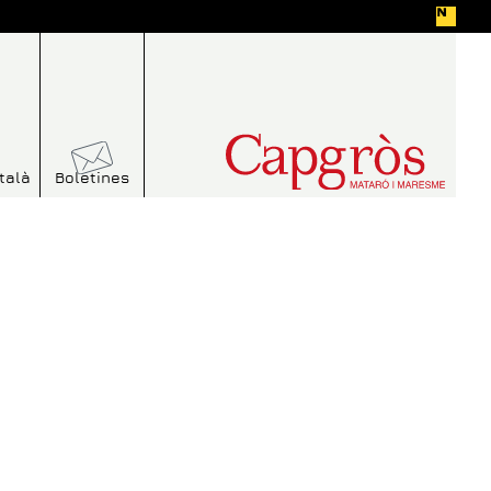
talà
Boletines