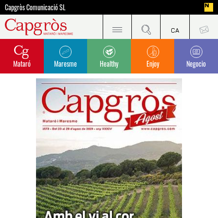
Capgròs Comunicació SL
Mataró
Maresme
Healthy
Enjoy
Negocio