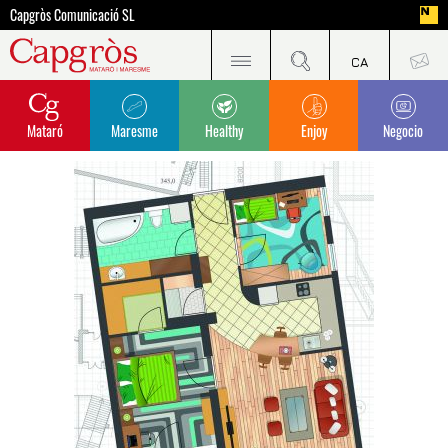
Capgròs Comunicació SL
Mataró
Maresme
Healthy
Enjoy
Negocio