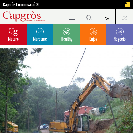
Capgròs Comunicació SL
Mataró
Maresme
Healthy
Enjoy
Negocio