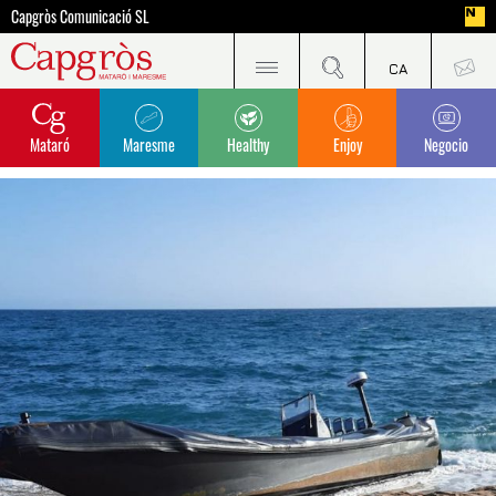
Capgròs Comunicació SL
Mataró
Maresme
Healthy
Enjoy
Negocio