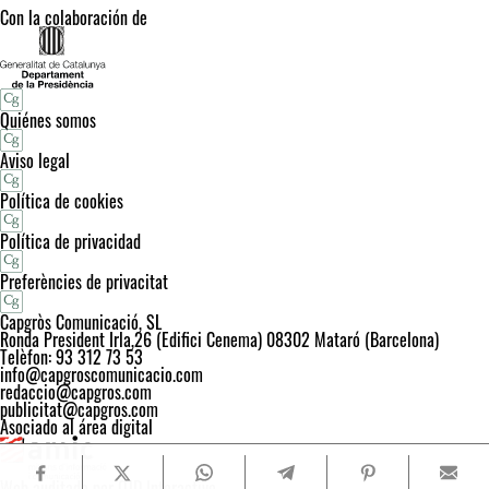
Con la colaboración de
Quiénes somos
Aviso legal
Política de cookies
Política de privacidad
Preferències de privacitat
Capgròs Comunicació, SL
Ronda President Irla,26 (Edifici Cenema) 08302 Mataró (Barcelona)
Telèfon: 93 312 73 53
info@capgroscomunicacio.com
redaccio@capgros.com
publicitat@capgros.com
Asociado al área digital
Web auditada por OJD Interactive