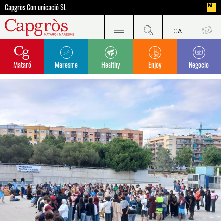
Capgròs Comunicació SL
Mataró
Maresme
Healthy
Enjoy
Negocio