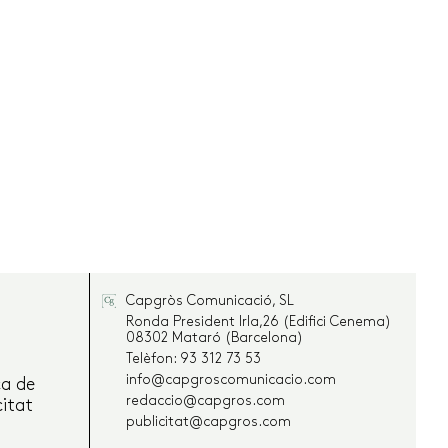
Capgròs Comunicació, SL
Ronda President Irla,26 (Edifici Cenema)
08302 Mataró (Barcelona)
Telèfon: 93 312 73 53
info@capgroscomunicacio.com
ca de
redaccio@capgros.com
citat
publicitat@capgros.com