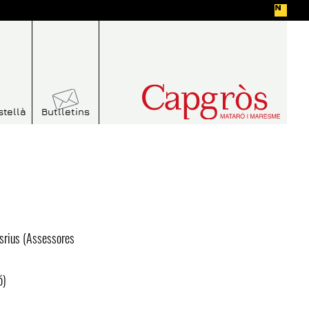
stellà
Butlletins
osrius (Assessores
ó)