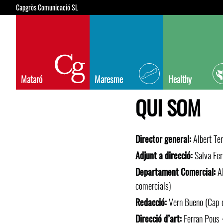
Capgròs Comunicació SL
Mataró
Maresme
Healthy
QUI SOM
Director general:
Albert Ter
Adjunt a direcció:
Salva Fer
Departament Comercial:
Al
comercials)
Redacció:
Vern Bueno (Cap de
Direcció d’art:
Ferran Pous 