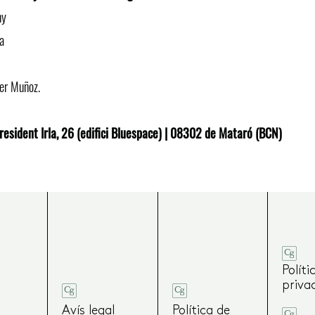
ny
a
er Muñoz.
esident Irla, 26 (edifici Bluespace) | 08302 de Mataró (BCN)
Políti
priva
Avís legal
Política de