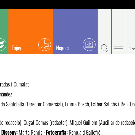
Enjoy
Negoci
Ca
radas i Cumalat
nàndez
do Santolalla (Director Comercial), Emma Bosch, Esther Salichs i Beni D
 redacció), Cugat Comas (redactor), Miquel Guillem (Auxiliar de redacci
·
Disseny:
Marta Ramis ·
Fotografia:
Romuald Gallofré.