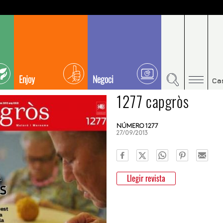
Enjoy
Negoci
Ca
1277 capgròs
NÚMERO 1277
27/09/2013
Llegir revista