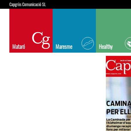
Capgròs Comunicació SL
Mataró
Maresme
Healthy