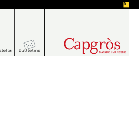
stellà
Butlletins