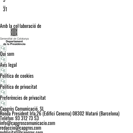
…
31
Amb la col·laboració de
Qui som
Avís legal
Política de cookies
Política de privacitat
Preferències de privacitat
Capgròs Comunicació, SL
Ronda President Irla,26 (Edifici Cenema) 08302 Mataró (Barcelona)
Telèfon: 93 312 73 53
info@capgroscomunicacio.com
redaccio@capgros.com
publicitat@capgros.com