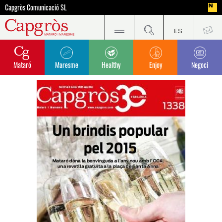
Capgròs Comunicació SL
Mataró
Maresme
Healthy
Enjoy
Negoci