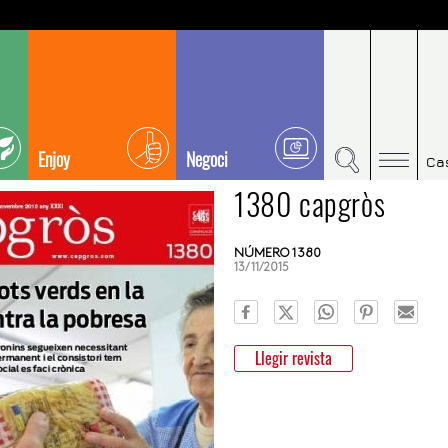
Enjoy
Negoci
Ca
1380 capgròs
NÚMERO 1380
13/11/2015
Llegir revista