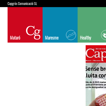
Capgròs Comunicació SL
Mataró
Maresme
Healthy