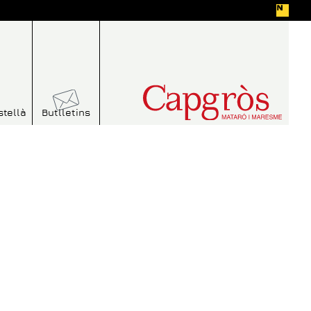
stellà
Butlletins