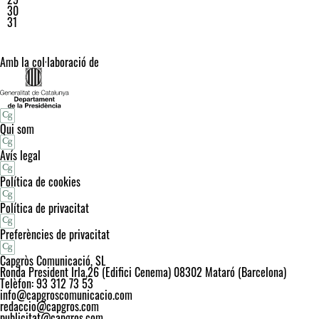
30
31
Amb la col·laboració de
Qui som
Avís legal
Política de cookies
Política de privacitat
Preferències de privacitat
Capgròs Comunicació, SL
Ronda President Irla,26 (Edifici Cenema) 08302 Mataró (Barcelona)
Telèfon: 93 312 73 53
info@capgroscomunicacio.com
redaccio@capgros.com
publicitat@capgros.com