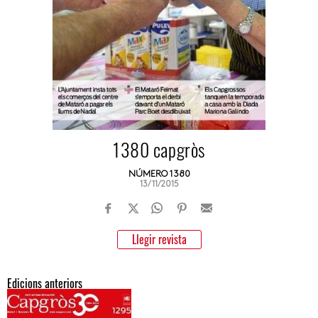
1380 capgròs
NÚMERO 1380
13/11/2015
Llegir revista
Edicions anteriors