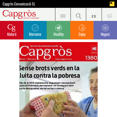
Capgròs Comunicació SL
Mataró
Maresme
Healthy
Enjoy
Negoci