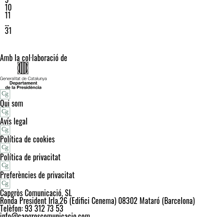
10
11
…
31
Amb la col·laboració de
Qui som
Avís legal
Política de cookies
Política de privacitat
Preferències de privacitat
Capgròs Comunicació, SL
Ronda President Irla,26 (Edifici Cenema) 08302 Mataró (Barcelona)
Telèfon: 93 312 73 53
info@capgroscomunicacio.com