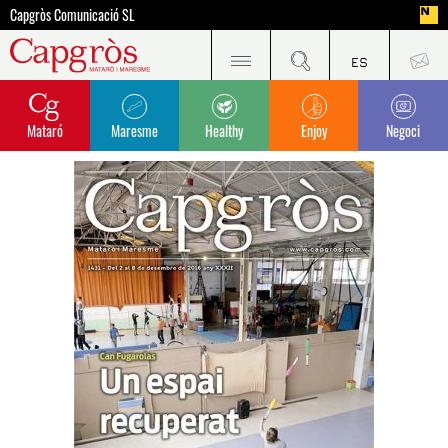
Capgròs Comunicació SL
Mataró
Maresme
Healthy
Enjoy
Negoci