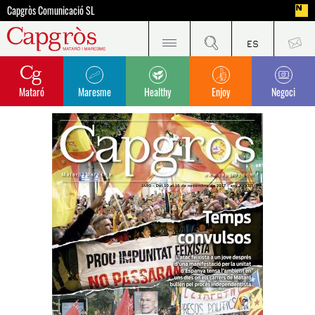
Capgròs Comunicació SL
Mataró
Maresme
Healthy
Enjoy
Negoci