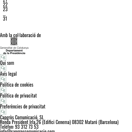
22
23
…
31
Amb la col·laboració de
Qui som
Avís legal
Política de cookies
Política de privacitat
Preferències de privacitat
Capgròs Comunicació, SL
Ronda President Irla,26 (Edifici Cenema) 08302 Mataró (Barcelona)
Telèfon: 93 312 73 53
info@capgroscomunicacio.com