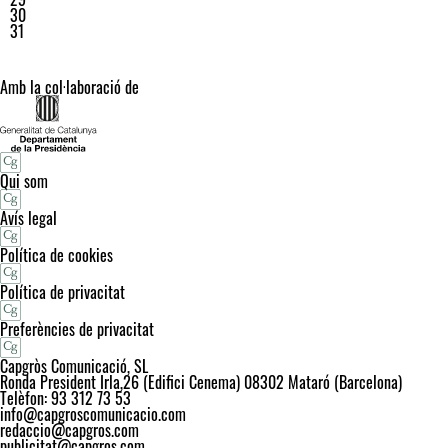
30
31
Amb la col·laboració de
Qui som
Avís legal
Política de cookies
Política de privacitat
Preferències de privacitat
Capgròs Comunicació, SL
Ronda President Irla,26 (Edifici Cenema) 08302 Mataró (Barcelona)
Telèfon: 93 312 73 53
info@capgroscomunicacio.com
redaccio@capgros.com
publicitat@capgros.com