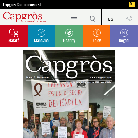
Capgròs Comunicació SL
Mataró
Maresme
Healthy
Enjoy
Negoci