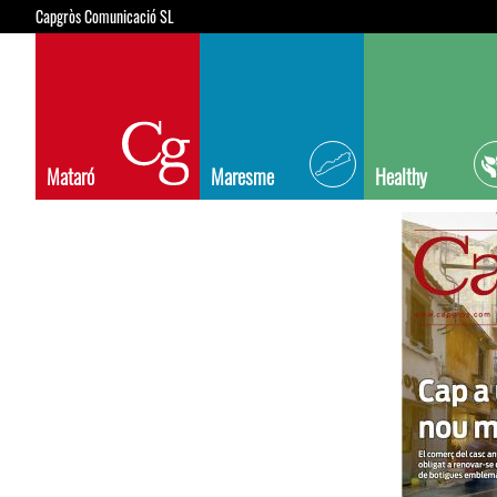
Capgròs Comunicació SL
Mataró
Maresme
Healthy