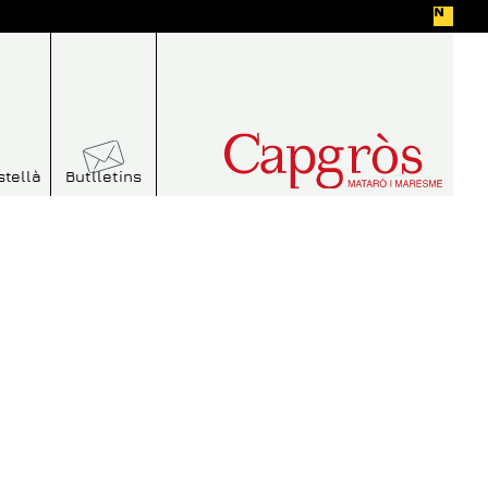
stellà
Butlletins