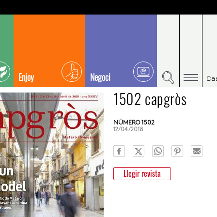
Enjoy
Negoci
Ca
1502 capgròs
NÚMERO 1502
12/04/2018
Llegir revista