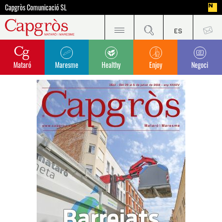
Capgròs Comunicació SL
Mataró
Maresme
Healthy
Enjoy
Negoci