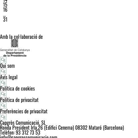
15
16
…
31
Amb la col·laboració de
Qui som
Avís legal
Política de cookies
Política de privacitat
Preferències de privacitat
Capgròs Comunicació, SL
Ronda President Irla,26 (Edifici Cenema) 08302 Mataró (Barcelona)
Telèfon: 93 312 73 53
info@capgroscomunicacio.com