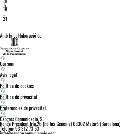
17
18
…
31
Amb la col·laboració de
Qui som
Avís legal
Política de cookies
Política de privacitat
Preferències de privacitat
Capgròs Comunicació, SL
Ronda President Irla,26 (Edifici Cenema) 08302 Mataró (Barcelona)
Telèfon: 93 312 73 53
info@capgroscomunicacio.com