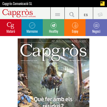
Capgròs Comunicació SL
Mataró
Maresme
Healthy
Enjoy
Negoci