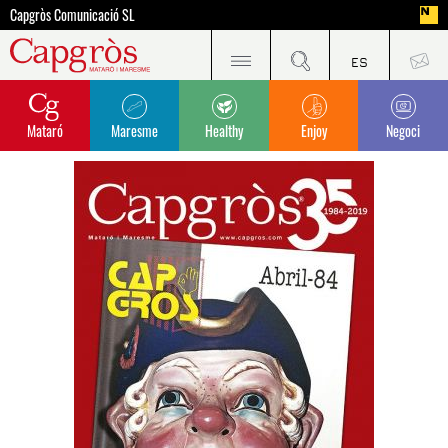
Capgròs Comunicació SL
Mataró
Maresme
Healthy
Enjoy
Negoci