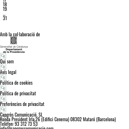
18
19
…
31
Amb la col·laboració de
Qui som
Avís legal
Política de cookies
Política de privacitat
Preferències de privacitat
Capgròs Comunicació, SL
Ronda President Irla,26 (Edifici Cenema) 08302 Mataró (Barcelona)
Telèfon: 93 312 73 53
info@capgroscomunicacio.com