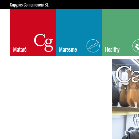
Capgròs Comunicació SL
Mataró
Maresme
Healthy