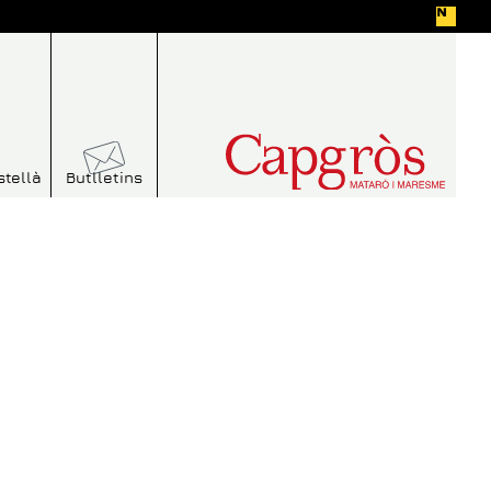
stellà
Butlletins