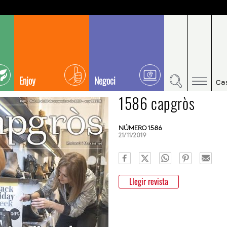
Enjoy
Negoci
Ca
1586 capgròs
NÚMERO 1586
21/11/2019
Llegir revista