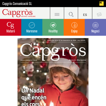
Capgròs Comunicació SL
Mataró
Maresme
Healthy
Enjoy
Negoci