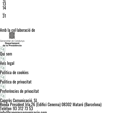
13
14
…
31
Amb la col·laboració de
Qui som
Avís legal
Política de cookies
Política de privacitat
Preferències de privacitat
Capgròs Comunicació, SL
Ronda President Irla,26 (Edifici Cenema) 08302 Mataró (Barcelona)
Telèfon: 93 312 73 53
info@capgroscomunicacio.com