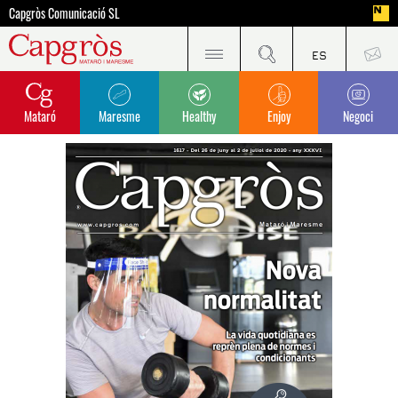
Capgròs Comunicació SL
Mataró
Maresme
Healthy
Enjoy
Negoci