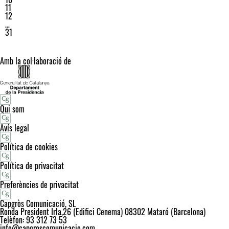
11
12
…
31
Amb la col·laboració de
Qui som
Avís legal
Política de cookies
Política de privacitat
Preferències de privacitat
Capgròs Comunicació, SL
Ronda President Irla,26 (Edifici Cenema) 08302 Mataró (Barcelona)
Telèfon: 93 312 73 53
info@capgroscomunicacio.com