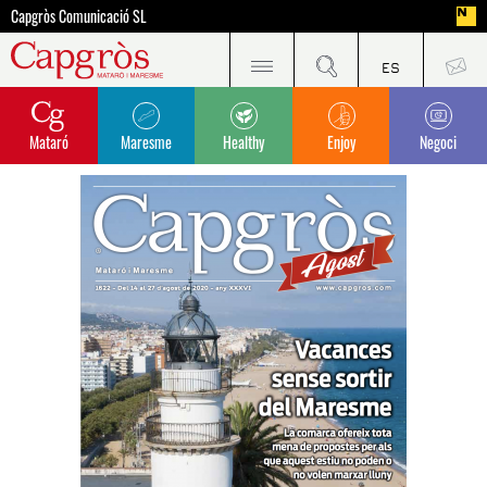
Capgròs Comunicació SL
Mataró
Maresme
Healthy
Enjoy
Negoci