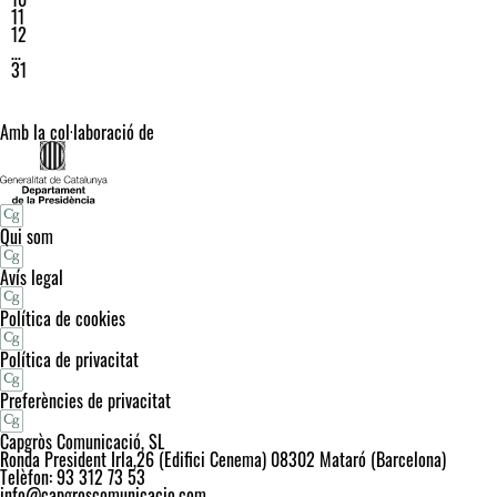
11
12
…
31
Amb la col·laboració de
Qui som
Avís legal
Política de cookies
Política de privacitat
Preferències de privacitat
Capgròs Comunicació, SL
Ronda President Irla,26 (Edifici Cenema) 08302 Mataró (Barcelona)
Telèfon: 93 312 73 53
info@capgroscomunicacio.com