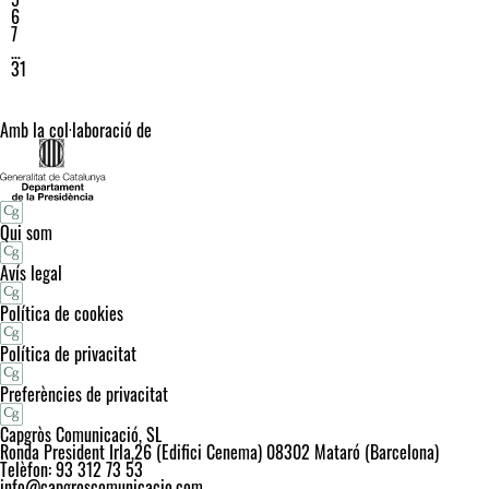
6
7
…
31
Amb la col·laboració de
Qui som
Avís legal
Política de cookies
Política de privacitat
Preferències de privacitat
Capgròs Comunicació, SL
Ronda President Irla,26 (Edifici Cenema) 08302 Mataró (Barcelona)
Telèfon: 93 312 73 53
info@capgroscomunicacio.com