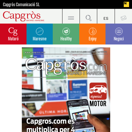
Capgròs Comunicació SL
Mataró
Maresme
Healthy
Enjoy
Negoci